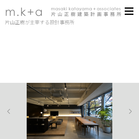
メ
イ
ン
片山正樹が主宰する設計事務所
の
内
容
へ
進
む