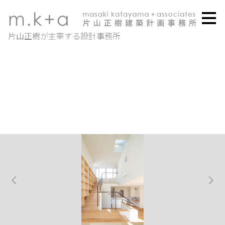
メ
イ
ン
片山正樹が主宰する設計事務所
の
内
容
へ
進
む