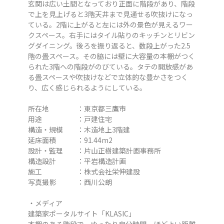
玄関は広い土間となっており正面に階段があり、階段
で上を見上げると3階天井まで見通せる吹抜けになっ
ている。2階に上がると左には外の景色が見えるワー
クスペース。右手にはタイル貼りのキッチンとリビン
グダイニング。後ろを振り返ると、数段上がった2.5
階の畳スペース。その脇には壁に大容量の本棚がつく
られた3階への階段がのびている。タテの開放感があ
る畳スペースや吹抜けなどで立体的な豊かさをつく
り、広く感じられるようにしている。
所在地 ：東京都三鷹市
用途 ：戸建住宅
構造・規模 ：木造地上3階建
延床面積 ：91.44m2
設計・監理 ：片山正樹建築計画事務所
構造設計 ：平岩構造計画
施工 ：株式会社栄伸建設
写真撮影 ：西川公朗
・メディア
建築家ポータルサイト「KLASIC」