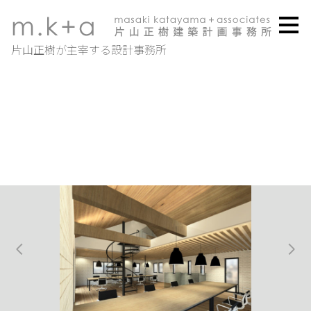
メ
イ
ン
片山正樹が主宰する設計事務所
の
内
容
へ
進
む